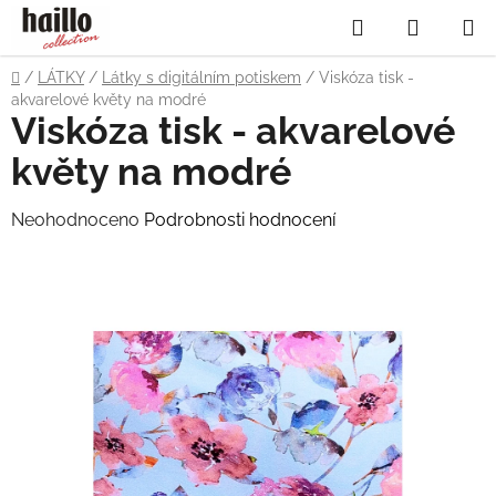
Přejít
Hledat
NÁKUP
na
obsah
KOŠÍK
Domů
/
LÁTKY
/
Látky s digitálním potiskem
/
Viskóza tisk -
akvarelové květy na modré
Viskóza tisk - akvarelové
květy na modré
Průměrné
Neohodnoceno
Podrobnosti hodnocení
hodnocení
produktu
je
0,0
z
5
hvězdiček.