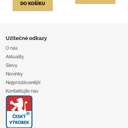
5
5
DO KOŠÍKU
hvězdiček.
hvězdiček.
Z
á
Užitečné odkazy
p
a
O nás
t
Aktuality
í
Slevy
Novinky
Nejprodávanější
Kontaktujte nás