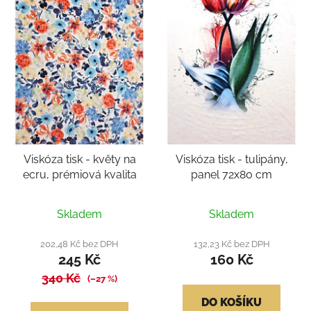
Viskóza tisk - květy na
Viskóza tisk - tulipány,
ecru, prémiová kvalita
panel 72x80 cm
Průměrné
Průměrné
Skladem
Skladem
hodnocení
hodnocení
produktu
produktu
202,48 Kč bez DPH
132,23 Kč bez DPH
245 Kč
160 Kč
je
je
340 Kč
4,3
5,0
(–27 %)
z
z
DO KOŠÍKU