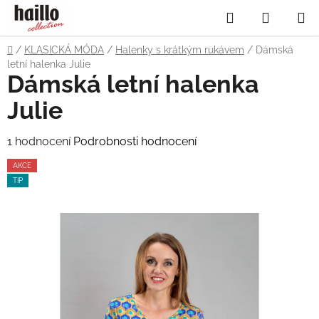
Přejít
Hledat
NÁKUP
na
obsah
KOŠÍK
Domů
/
KLASICKÁ MÓDA
/
Halenky s krátkým rukávem
/
Dámská
letní halenka Julie
Dámská letní halenka
Julie
Průměrné
1 hodnocení
Podrobnosti hodnocení
hodnocení
AKCE
produktu
TIP
je
5,0
z
5
hvězdiček.