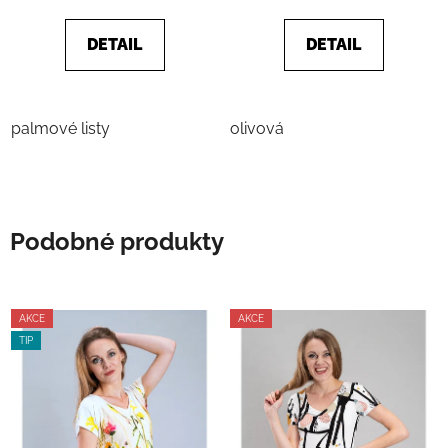
z
5
DETAIL
DETAIL
hvězdiček.
palmové listy
olivová
Podobné produkty
AKCE
AKCE
TIP