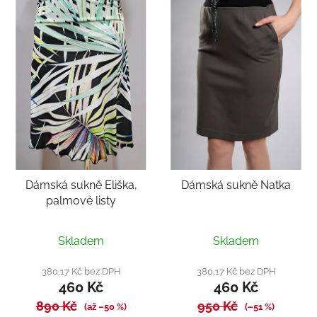
Dámská sukně Eliška,
Dámská sukně Natka
palmové listy
Průměrné
Skladem
Skladem
hodnocení
produktu
380,17 Kč bez DPH
380,17 Kč bez DPH
460 Kč
460 Kč
je
890 Kč
950 Kč
4,0
(až –50 %)
(–51 %)