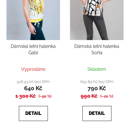
Dámská letní halenka
Dámská letní halenka
Gábi
Soňa
Průměrné
Průměrné
Vyprodáno
Skladem
hodnocení
hodnocení
produktu
produktu
528,93 Kč bez DPH
652,89 Kč bez DPH
640 Kč
790 Kč
je
je
1 300 Kč
5,0
990 Kč
5,0
(–50 %)
(–20 %)
z
z
5
5
DETAIL
DETAIL
hvězdiček.
hvězdiček.