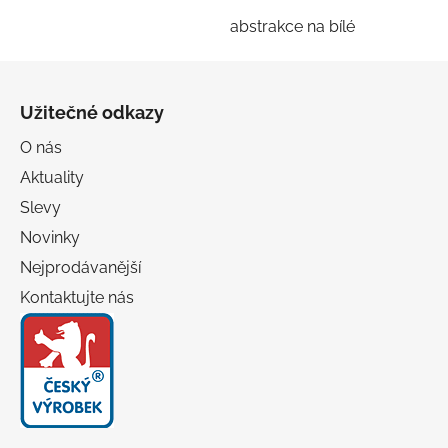
abstrakce na bílé
Z
á
Užitečné odkazy
p
a
O nás
t
Aktuality
í
Slevy
Novinky
Nejprodávanější
Kontaktujte nás