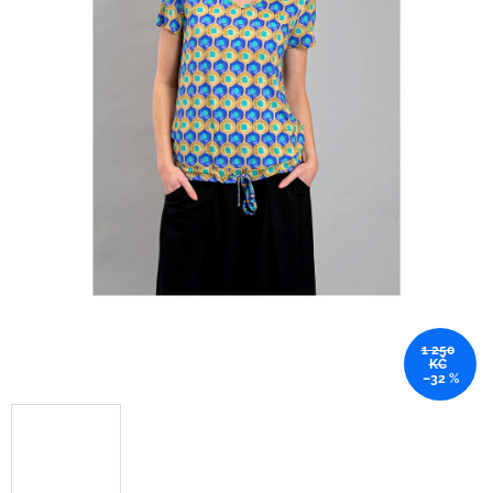
1 250
KČ
–32 %