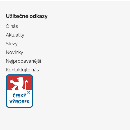
Z
á
Užitečné odkazy
p
a
O nás
t
Aktuality
í
Slevy
Novinky
Nejprodávanější
Kontaktujte nás