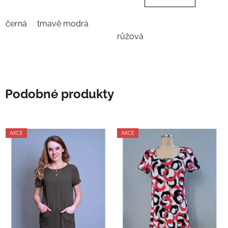
hvězdiček.
hvězdiček.
černá
tmavě modrá
růžová
Podobné produkty
AKCE
AKCE