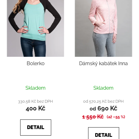
Bolerko
Dámský kabátek Inna
Průměrné
Průměrné
Skladem
Skladem
hodnocení
hodnocení
produktu
produktu
330,58 Kč bez DPH
od 570,25 Kč bez DPH
400 Kč
690 Kč
je
je
od
5,0
1 550 Kč
4,8
(až –55 %)
z
z
DETAIL
5
5
DETAIL