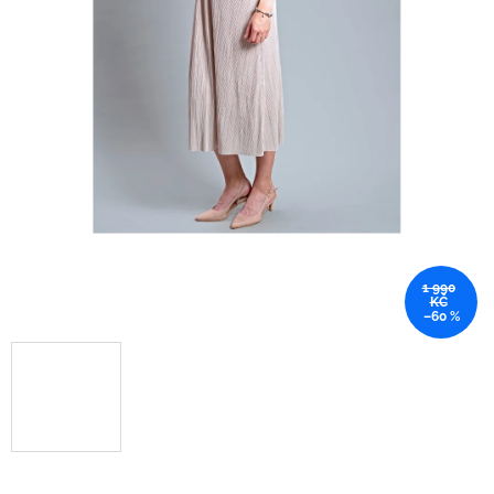
1 990
KČ
–60 %
.