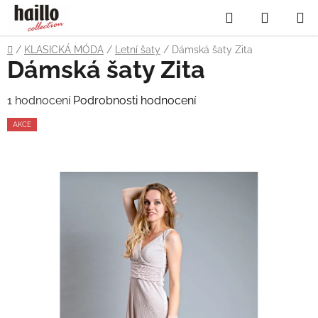
Přejít
Hledat
NÁKUP
na
obsah
KOŠÍK
Domů
/
KLASICKÁ MÓDA
/
Letní šaty
/
Dámská šaty Zita
Dámská šaty Zita
Průměrné
1 hodnocení
Podrobnosti hodnocení
hodnocení
AKCE
produktu
je
5,0
z
5
hvězdiček.