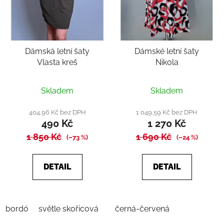
Dámská letní šaty
Dámské letní šaty
Vlasta kreš
Nikola
Průměrné
Skladem
Skladem
hodnocení
produktu
404,96 Kč bez DPH
1 049,59 Kč bez DPH
490 Kč
1 270 Kč
je
1 850 Kč
4,6
1 690 Kč
(–73 %)
(–24 %)
z
5
DETAIL
DETAIL
hvězdiček.
bordó
světle skořicová
černá-červená