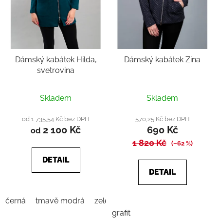
Dámský kabátek Hilda,
Dámský kabátek Zina
svetrovina
Průměrné
Skladem
Skladem
hodnocení
produktu
od 1 735,54 Kč bez DPH
570,25 Kč bez DPH
2 100 Kč
690 Kč
je
od
1 820 Kč
4,8
(–62 %)
z
DETAIL
5
DETAIL
hvězdiček.
černá
tmavě modrá
zelená tmavá
žlutá
grafit