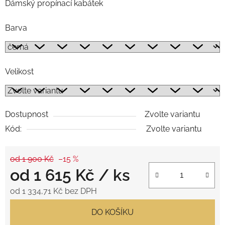
Dámský propínací kabátek
Barva
Velikost
Dostupnost
Zvolte variantu
Kód:
Zvolte variantu
od 1 900 Kč
–15 %
od
1 615 Kč
/ ks
od
1 334,71 Kč
bez DPH
Měrná cena:
DO KOŠÍKU