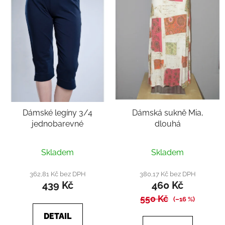
Dámské legíny 3/4
Dámská sukně Mia,
jednobarevné
dlouhá
Skladem
Skladem
362,81 Kč bez DPH
380,17 Kč bez DPH
439 Kč
460 Kč
550 Kč
(–16 %)
DETAIL