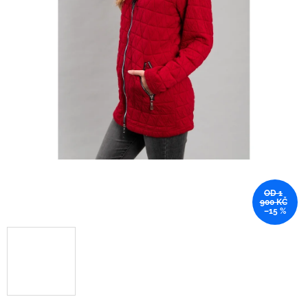
OD 1
900 KČ
–15 %