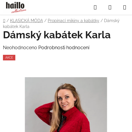
Přejít
Hledat
NÁKUP
na
obsah
KOŠÍK
Domů
/
KLASICKÁ MÓDA
/
Propínací mikiny a kabátky
/
Dámský
kabátek Karla
Dámský kabátek Karla
Průměrné
Neohodnoceno
Podrobnosti hodnocení
hodnocení
AKCE
produktu
je
0,0
z
5
hvězdiček.