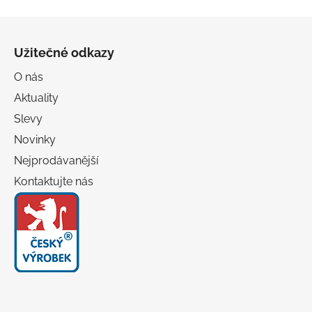
Z
á
Užitečné odkazy
p
a
O nás
t
Aktuality
í
Slevy
Novinky
Nejprodávanější
Kontaktujte nás