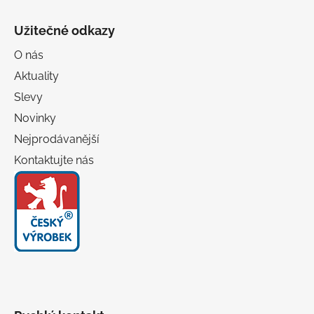
Z
á
Užitečné odkazy
p
a
O nás
t
Aktuality
í
Slevy
Novinky
Nejprodávanější
Kontaktujte nás