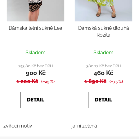
Dámská letní sukně Lea
Dámská sukně dlouhá
Rozita
Skladem
Skladem
743,80 Kč bez DPH
380,17 Kč bez DPH
900 Kč
460 Kč
1 200 Kč
1 890 Kč
(–25 %)
(–75 %)
DETAIL
DETAIL
zvířecí motiv
jarní zelená