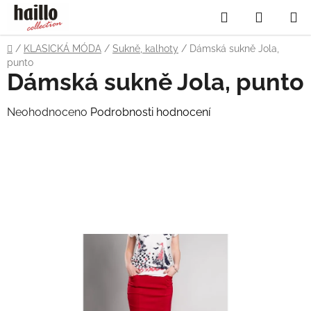
Přejít
Hledat
NÁKUP
na
obsah
KOŠÍK
Domů
/
KLASICKÁ MÓDA
/
Sukně, kalhoty
/
Dámská sukně Jola,
punto
Dámská sukně Jola, punto
Průměrné
Neohodnoceno
Podrobnosti hodnocení
hodnocení
produktu
je
0,0
z
5
hvězdiček.