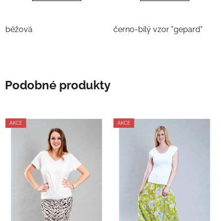
béžová
černo-bílý vzor "gepard"
Podobné produkty
AKCE
AKCE