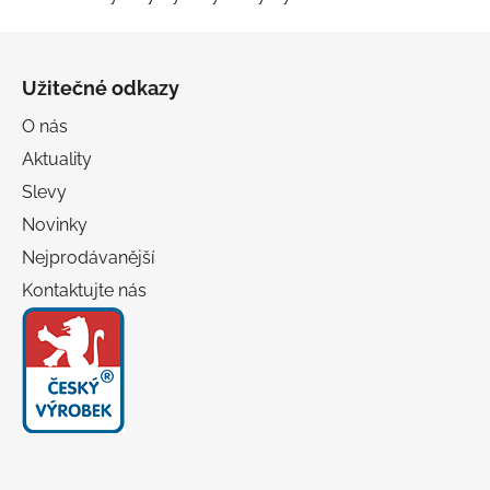
Z
á
Užitečné odkazy
p
a
O nás
t
Aktuality
í
Slevy
Novinky
Nejprodávanější
Kontaktujte nás