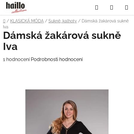
Přejít
Hledat
NÁKUP
na
obsah
KOŠÍK
Domů
/
KLASICKÁ MÓDA
/
Sukně, kalhoty
/
Dámská žakárová sukně
Iva
Dámská žakárová sukně
Iva
Průměrné
1 hodnocení
Podrobnosti hodnocení
hodnocení
produktu
je
5,0
z
5
hvězdiček.