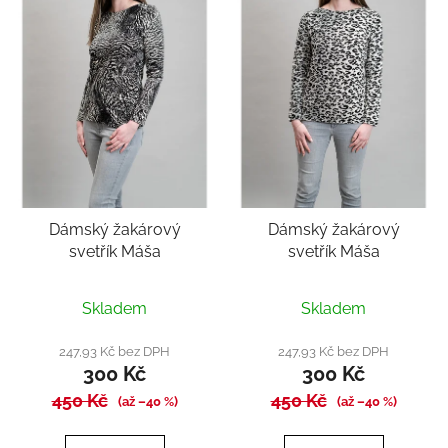
Dámský žakárový
Dámský žakárový
svetřík Máša
svetřík Máša
Průměrné
Skladem
Skladem
hodnocení
produktu
247,93 Kč bez DPH
247,93 Kč bez DPH
300 Kč
300 Kč
je
450 Kč
5,0
450 Kč
(až –40 %)
(až –40 %)
z