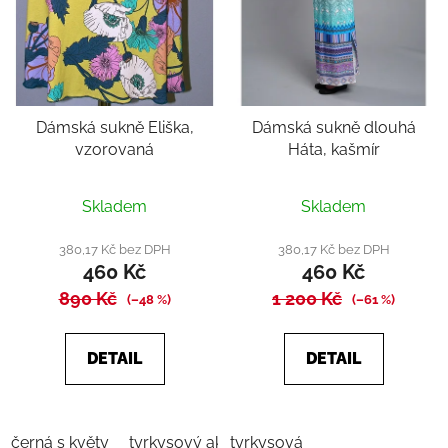
Dámská sukně Eliška,
Dámská sukně dlouhá
vzorovaná
Háta, kašmír
Průměrné
Skladem
Skladem
hodnocení
produktu
380,17 Kč bez DPH
380,17 Kč bez DPH
460 Kč
460 Kč
je
890 Kč
5,0
1 200 Kč
(–48 %)
(–61 %)
z
5
DETAIL
DETAIL
hvězdiček.
černá s květy
tyrkysový akvarel
tyrkysová
Zelená
žlutá s květy