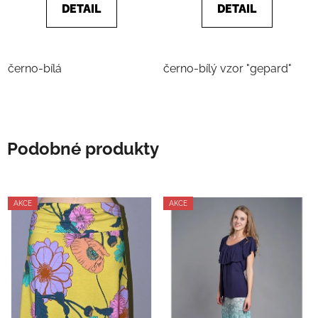
5
DETAIL
DETAIL
hvězdiček.
černo-bílá
černo-bílý vzor "gepard"
Podobné produkty
AKCE
AKCE