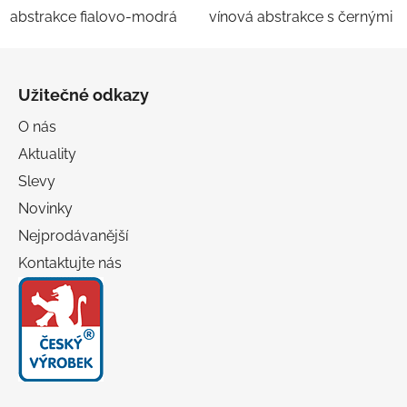
abstrakce fialovo-modrá
vínová abstrakce s černými 
Z
á
Užitečné odkazy
p
a
O nás
t
Aktuality
í
Slevy
Novinky
Nejprodávanější
Kontaktujte nás