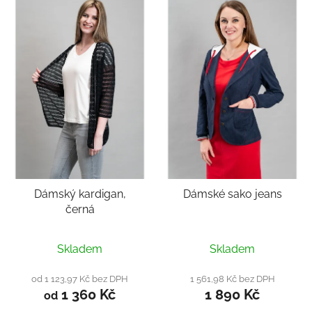
Dámský kardigan,
Dámské sako jeans
černá
Skladem
Skladem
od 1 123,97 Kč bez DPH
1 561,98 Kč bez DPH
1 360 Kč
1 890 Kč
od