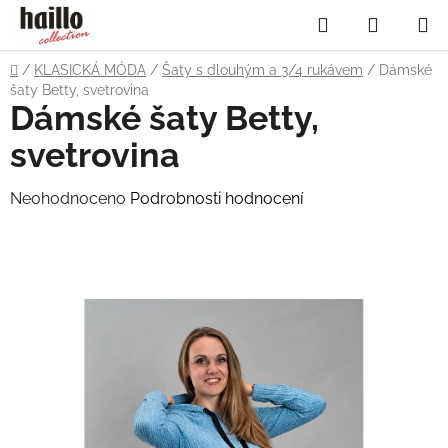
Přejít
Hledat
NÁKUP
na
obsah
KOŠÍK
Domů
/
KLASICKÁ MÓDA
/
Šaty s dlouhým a 3/4 rukávem
/
Dámské
šaty Betty, svetrovina
Dámské šaty Betty,
svetrovina
Průměrné
Neohodnoceno
Podrobnosti hodnocení
hodnocení
produktu
je
0,0
z
5
hvězdiček.