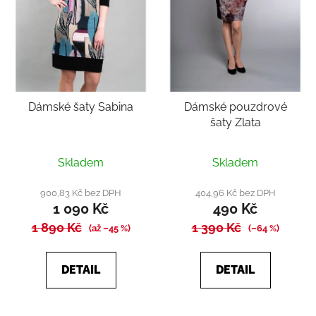
Dámské šaty Sabina
Dámské pouzdrové
šaty Zlata
Průměrné
Skladem
Skladem
hodnocení
produktu
900,83 Kč bez DPH
404,96 Kč bez DPH
1 090 Kč
490 Kč
je
1 890 Kč
1 390 Kč
4,3
(až –45 %)
(–64 %)
z
5
DETAIL
DETAIL
hvězdiček.