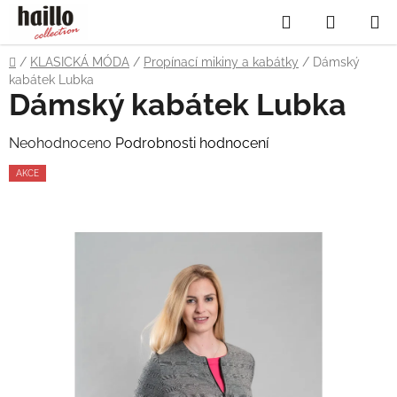
Přejít
Hledat
NÁKUP
na
obsah
KOŠÍK
Domů
/
KLASICKÁ MÓDA
/
Propínací mikiny a kabátky
/
Dámský
kabátek Lubka
Dámský kabátek Lubka
Průměrné
Neohodnoceno
Podrobnosti hodnocení
hodnocení
AKCE
produktu
je
0,0
z
5
hvězdiček.