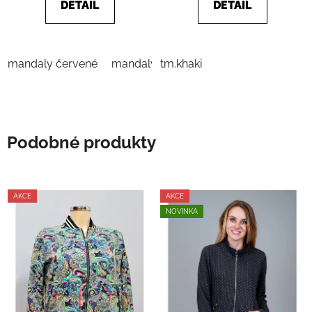
5
5
DETAIL
DETAIL
hvězdiček.
hvězdiček.
mandaly červené
mandaly tyrkysové
tm.khaki
Podobné produkty
AKCE
AKCE
NOVINKA