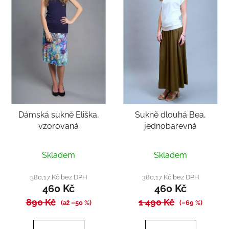
Dámská sukně Eliška,
Sukně dlouhá Bea,
vzorovaná
jednobarevná
Průměrné
Průměrné
Skladem
Skladem
hodnocení
hodnocení
produktu
produktu
380,17 Kč bez DPH
380,17 Kč bez DPH
460 Kč
460 Kč
je
je
890 Kč
5,0
1 490 Kč
5,0
(až –50 %)
(–69 %)
z
z