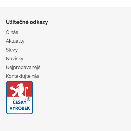
Z
á
Užitečné odkazy
p
a
O nás
t
Aktuality
í
Slevy
Novinky
Nejprodávanější
Kontaktujte nás