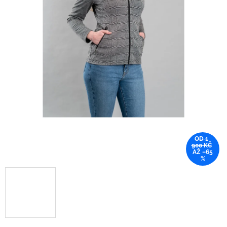
OD 1
900 KČ
AŽ –65
%