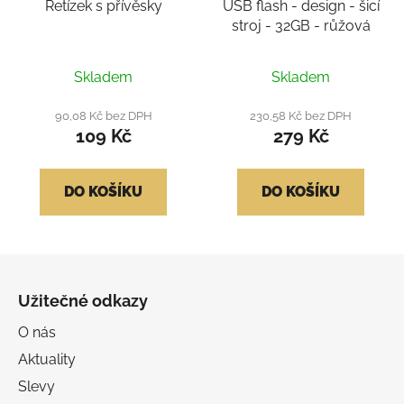
Řetízek s přívěsky
USB flash - design - šicí
stroj - 32GB - růžová
Průměrné
Průměrné
Skladem
Skladem
hodnocení
hodnocení
produktu
produktu
90,08 Kč bez DPH
230,58 Kč bez DPH
109 Kč
279 Kč
je
je
4,5
4,5
z
z
DO KOŠÍKU
DO KOŠÍKU
5
5
hvězdiček.
hvězdiček.
Z
á
Užitečné odkazy
p
a
O nás
t
Aktuality
í
Slevy