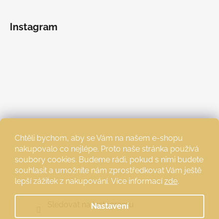
Instagram
Chtěli bychom, aby se Vám na našem e-shopu
nakupovalo co nejlépe. Proto naše stránka používá
soubory cookies. Budeme rádi, pokud s nimi budete
souhlasit a umožníte nám zprostředkovat Vám ještě
lepší zážitek z nakupování.
Více informací
zde
.
Sledovat na Instagramu
Nastavení