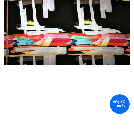
289 KČ
–20 %