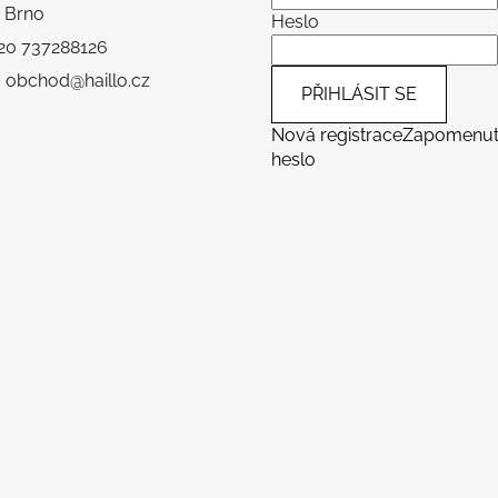
 Brno
Heslo
+420 737288126
: obchod@haillo.cz
PŘIHLÁSIT SE
Nová registrace
Zapomenu
heslo