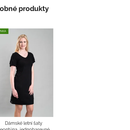
obné produkty
INKA
Dámské letní šaty
eontýna, jednobarevné