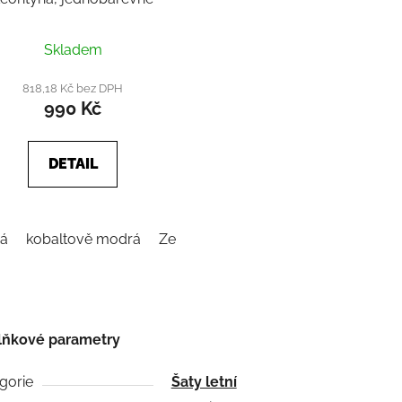
Skladem
818,18 Kč bez DPH
990 Kč
DETAIL
ná
kobaltově modrá
Zelená
lňkové parametry
gorie
Šaty letní