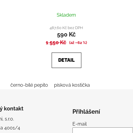
Průměrné
Skladem
hodnocení
produktu
487,60 Kč bez DPH
590 Kč
je
1 550 Kč
4,0
(až –62 %)
z
5
DETAIL
hvězdiček.
černo-bílé pepito
písková kostička
ý kontakt
Přihlášení
, s.r.o.
E-mail
va 4001/4