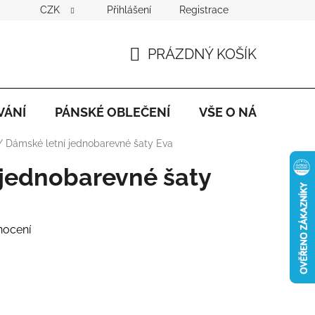
CZK
Přihlášení
Registrace
PRÁZDNÝ KOŠÍK
NÁKUPNÍ
KOŠÍK
VÁNÍ
PÁNSKÉ OBLEČENÍ
VŠE O NÁKUPU
/
Dámské letní jednobarevné šaty Eva
 jednobarevné šaty
nocení