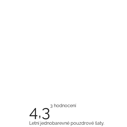
4,3
Průměrné
3 hodnocení
hodnocení
produktu
je
Letní jednobarevné pouzdrové šaty.
4,3