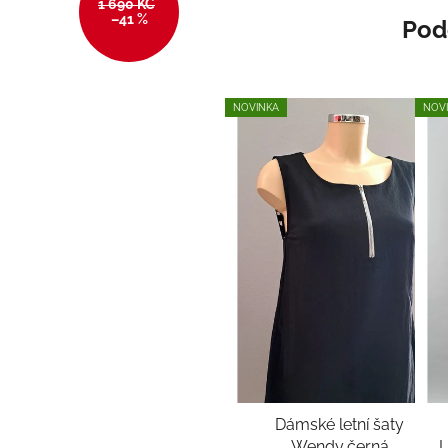
1 690 KČ
–41 %
Pod
NOVINKA
NOV
Dámské letní šaty
Wendy,černá
L