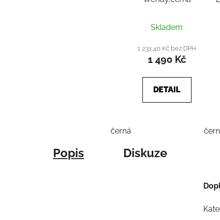
Skladem
1 231,40 Kč bez DPH
1 490 Kč
DETAIL
černá
čer
Popis
Diskuze
Dop
Kate