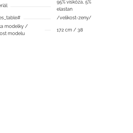
95% viskóza, 5%
riál
elastan
es_table#
/velikost-zeny/
a modelky /
172 cm / 38
kost modelu