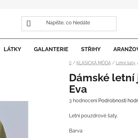
LÁTKY
GALANTERIE
STŘIHY
ARANŽO
Domů
/
KLASICKÁ MÓDA
/
Letní šaty
Dámské letní
Eva
Průměrné
3 hodnocení
Podrobnosti hod
hodnocení
Letní pouzdrové šaty.
produktu
je
Barva
4,3