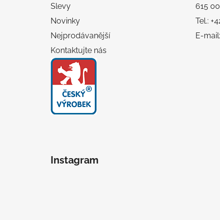
í
Slevy
615 00
Novinky
Tel.: 
Nejprodávanější
E-mail
Kontaktujte nás
Instagram