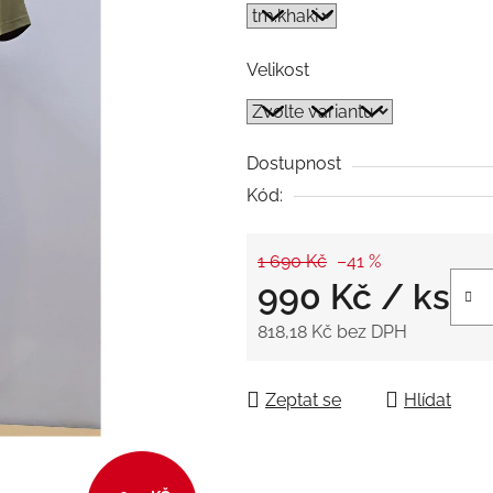
z
5
Velikost
hvězdiček.
Dostupnost
Kód:
1 690 Kč
–41 %
990 Kč
/ ks
818,18 Kč bez DPH
Měrná cena:
Zeptat se
Hlídat