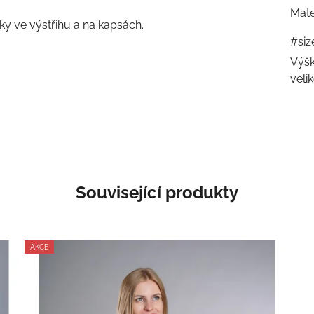
Mate
y ve výstřihu a na kapsách.
#siz
Výšk
veli
Související produkty
AKCE