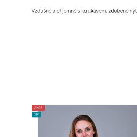
z
5
Vzdušné a příjemné s kr.rukávem, zdobené nýtk
hvězdiček.
AKCE
TIP